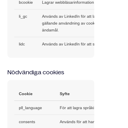
bcookie
Lagrar webbläsarinformation.
li_gc
Används av LinkedIn för att lagra samtycke frå
gällande användning av cookies för icke-nödvä
ändamål.
lidc
Används av LinkedIn för att styra trafik.
Nödvändiga cookies
Cookie
Syfte
pll_language
För att lagra språkinställningar.
consents
Används för att hantera samtycke.