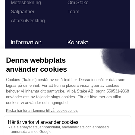
Mötesbokning
Om Stake
Säljpartner
Team
Affärsutveckling
Information
Kontakt
Artiklar
Malmskillnadsgatan
41, Stockholm
Kundcases
+46 (0)70 821 17 19
FAQ
info@stake.se
KARRIÄR