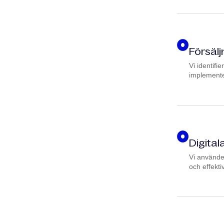
Försälj
Vi identifi
implemente
Digital
Vi använder
och effekti