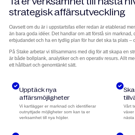
Ta er verksamhet till nästa n
strategisk affärsutveckling
Oavsett om du är i uppstartsfas eller redan är etablerad men
än bara goda idéer. Det handlar om att förstå sin marknad, 
erbjudandet och ha en tydlig plan för hur det ska ta plats – 
På Stake arbetar vi tillsammans med dig för att skapa en str
är både bollplank, analytiker och en operativ resurs. Allt med
ett hållbart och genomtänkt sätt.
Upptäck nya
Skal
affärsmöjligheter
till
Vi kartlägger er marknad och identifierar
Vårt 
outnyttjade möjligheter som kan ta er
växer 
verksamhet till nya höjder.
nästa 