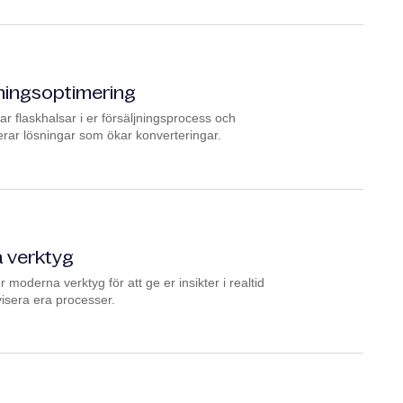
ningsoptimering
erar flaskhalsar i er försäljningsprocess och
rar lösningar som ökar konverteringar.
a verktyg
 moderna verktyg för att ge er insikter i realtid
visera era processer.