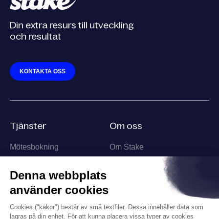
Din extra resurs till utveckling
och resultat
KONTAKTA OSS
Tjänster
Om oss
Mötesbokning
Om Stake
Säljpartner
Team
Affärsutveckling
Information
Kontakt