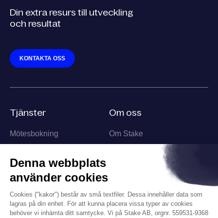
Din extra resurs till utveckling
och resultat
KONTAKTA OSS
Tjänster
Om oss
Mötesbokning
Om Stake
Säljpartner
Team
Affärsutveckling
Information
Kontakt