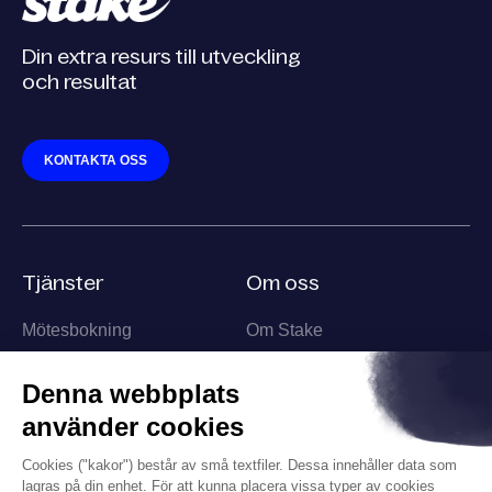
Din extra resurs till utveckling
och resultat
KONTAKTA OSS
Tjänster
Om oss
Mötesbokning
Om Stake
Säljpartner
Team
Affärsutveckling
Information
Kontakt